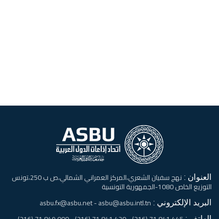
العنوان :
نهج سفيان الشعري،المركز العمراني الشمالي،ص ب 250،تونس
التوزيع الخاص 1080-الجمهورية التونسية
البريد الإلكتروني :
asbu.fx@asbu.net - asbu@asbu.intl.tn
الهاتف :