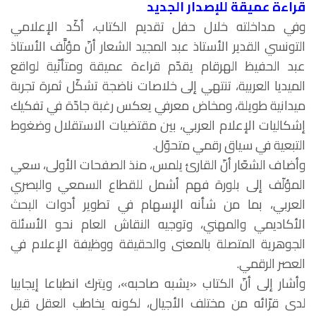
قراءة عميقة للإصدار الجديد
وفي مداخلته خلال حفل تقديم الكتاب، أكّد الإعلامي
التونسي القدير الأستاذ عبد المجيد الشعار أنّ مؤلَّف الأستاذ
عبد الحفيظ الهرقام يقدّم قراءة عميقة ومتأنّية لواقع
الميديا العربية، تنتهي إلى خلاصات ناضجة تشكّل ثمرة تجربة
ميدانية طويلة، ومخاض معرفي يعكس رغبة جادّة في تفكيك
إشكاليات الإعلام العربي، بين مقتضيات الاستقلال وضغوط
التبعية في سياق رقمي متحوّل.
وأضاف الشعّار أنّ القارئ يلمس، منذ الصفحات الأولى، سعي
المؤلّف إلى بلورة فهم أشمل للقطاع السمعي والبصري
العربي، بما من شأنه الإسهام في تطوير أدوات البحث
الأكاديمي والمهني، وتوجيه النقاش العام نحو الأسئلة
الجوهرية المتصلة بالمعنى والحقيقة ووظيفة الإعلام في
العصر الرقمي.
وأشار إلى أنّ الكتاب «يشبه صاحبه»، ويترك انطباعا إيجابيا
لدى قرّائه من مختلف الأجيال، لكونه يخاطب العقل قبل