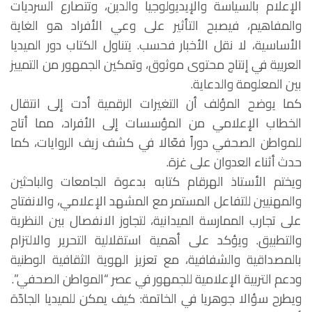
الإعلام بالسياسة والإيديولوجيا والدين، وتتصارع السرديات
والمفاهيم، فيصبح التأثير على وعي الأفراد هو الغاية
الأساسية، لا نقل الأخبار فحسب. يتناول الكتاب دور الميديا
العربية في إنتاج محتوى موثوق، وتمكين الجمهور من التمييز
بين المعلومة والدعاية.
كما يوضح المؤلف أن التغيرات الرقمية أدت إلى انتقال
الخطاب الإعلامي من المؤسسات إلى الأفراد، مما أتاح
للمواطن الصحفي دوراً فعّالا في كشف زيف الروايات، كما
حدث أثناء العدوان على غزة.
ويختم الأستاذ الهرقام كتابه بدعوة الجامعات والباحثين
والمهنيين للتفاعل المستمر مع المشهد الإعلامي، والانفتاح
على تجارب الممارسة الميدانية، لتجاوز الانفصال بين النظرية
والتطبيق. ويؤكد على أهمية استقلالية التحرير والالتزام
بالمصداقية والشفافية، مع تعزيز الهوية الثقافية الوطنية
ودعم التربية الإعلامية للجمهور في عصر “المواطن الصحفي”.
ويطرح سؤالا جوهريا في الخاتمة: كيف يمكن للميديا الجادّة