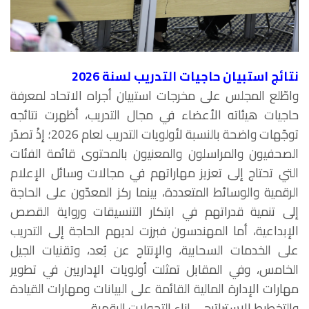
نتائج استبيان حاجيات التدريب لسنة 2026
واطّلع المجلس على مخرجات استبيان أجراه الاتحاد لمعرفة
حاجيات هيئاته الأعضاء في مجال التدريب، أظهرت نتائجه
توجّهات واضحة بالنسبة لأولويات التدريب لعام 2026؛ إذْ تصدّر
الصحفيون والمراسلون والمعنيون بالمحتوى قائمة الفئات
التي تحتاج إلى تعزيز مهاراتهم في مجالات وسائل الإعلام
الرقمية والوسائط المتعددة، بينما ركز المعدّون على الحاجة
إلى تنمية قدراتهم في ابتكار التنسيقات ورواية القصص
الإبداعية، أما المهندسون فبرزت لديهم الحاجة إلى التدريب
على الخدمات السحابية، والإنتاج عن بُعد، وتقنيات الجيل
الخامس، وفي المقابل تمثلت أولويات الإداريين في تطوير
مهارات الإدارة المالية القائمة على البيانات ومهارات القيادة
والتخطيط الاستراتيجي إزاء التحولات الرقمية.