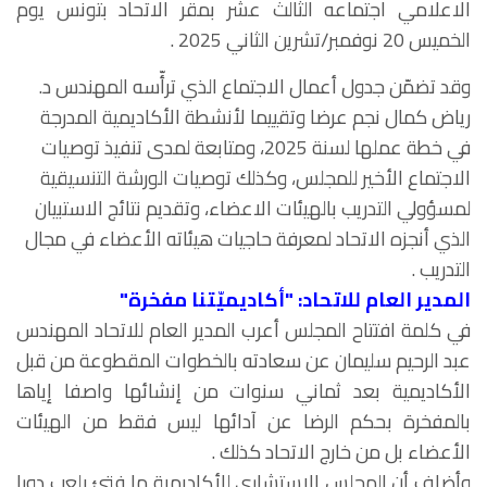
الاعلامي اجتماعه الثالث عشر بمقر الاتحاد بتونس يوم
الخميس 20 نوفمبر/تشرين الثاني 2025 .
وقد تضمّن جدول أعمال الاجتماع الذي ترأّسه المهندس د.
رياض كمال نجم عرضا وتقييما لأنشطة الأكاديمية المدرجة
في خطة عملها لسنة 2025، ومتابعة لمدى تنفيذ توصيات
الاجتماع الأخير للمجلس، وكذلك توصيات الورشة التنسيقية
لمسؤولي التدريب بالهيئات الاعضاء، وتقديم نتائج الاستبيان
الذي أنجزه الاتحاد لمعرفة حاجيات هيئاته الأعضاء في مجال
التدريب .
المدير العام للاتحاد: "أكاديميّتنا مفخرة"
في كلمة افتتاح المجلس أعرب المدير العام للاتحاد المهندس
عبد الرحيم سليمان عن سعادته بالخطوات المقطوعة من قبل
الأكاديمية بعد ثماني سنوات من إنشائها واصفا إياها
بالمفخرة بحكم الرضا عن آدائها ليس فقط من الهيئات
الأعضاء بل من خارج الاتحاد كذلك .
وأضاف أن المجلس الاستشاري للأكاديمية ما فتئ يلعب دورا