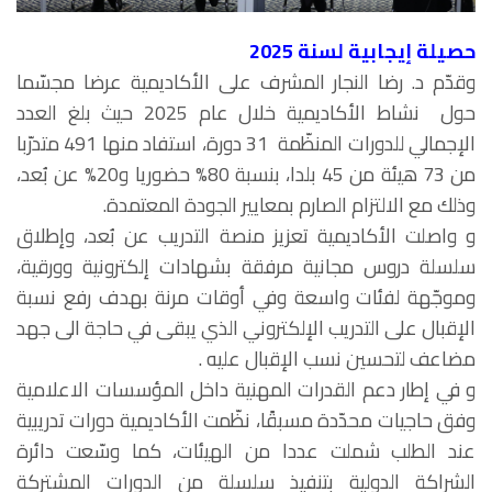
حصيلة إيجابية لسنة 2025
وقدّم د. رضا النجار المشرف على الأكاديمية عرضا مجسّما
حول نشاط الأكاديمية خلال عام 2025 حيث بلغ العدد
الإجمالي للدورات المنظّمة 31 دورة، استفاد منها 491 متدرّبا
من 73 هيئة من 45 بلدا، بنسبة 80% حضوريا و20% عن بُعد،
وذلك مع الالتزام الصارم بمعايير الجودة المعتمدة.
و واصلت الأكاديمية تعزيز منصة التدريب عن بُعد، وإطلاق
سلسلة دروس مجانية مرفقة بشهادات إلكترونية وورقية،
وموجّهة لفئات واسعة وفي أوقات مرنة بهدف رفع نسبة
الإقبال على التدريب الإلكتروني الذي يبقى في حاجة الى جهد
مضاعف لتحسين نسب الإقبال عليه .
و في إطار دعم القدرات المهنية داخل المؤسسات الاعلامية
وفق حاجيات محدّدة مسبقًا، نظّمت الأكاديمية دورات تدريبية
عند الطلب شملت عددا من الهيئات، كما وسّعت دائرة
الشراكة الدولية بتنفيذ سلسلة من الدورات المشتركة