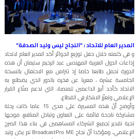
المدير العام للاتحاد : "النجاح ليس وليد الصدفة"
و في كلمته خلال حفل توزيع الجوائز أكد المدير العام لاتحاد
إذاعات الدول العربية المهندس عبد الرحيم سليمان أن هذه
الدورة تحمل طابعا خاصا إذ تتزامن مع الاحتفال بالنسخة
الخامسة عشرة ، معربا عن فخره بالدور الذي يضطلع به
الاتحاد كأحد أبرز الداعمين للمنصة، التي تدعم صنّاع القرار
الإعلامي وتعزّز الابتكار في القطاع.
وأوضح أنّ هذه المسيرة على مدى 15 عاما كانت رحلة
مشتركة ناجحة قائمة على التعاون وتبادل المنافع، موجها
تحية تقدير لجميع الشركاء المساهمين في بناء هذا الصرح
الإعلامي، ومؤكدا أنّ نجاح BroadcastPro ME لم يكن وليد