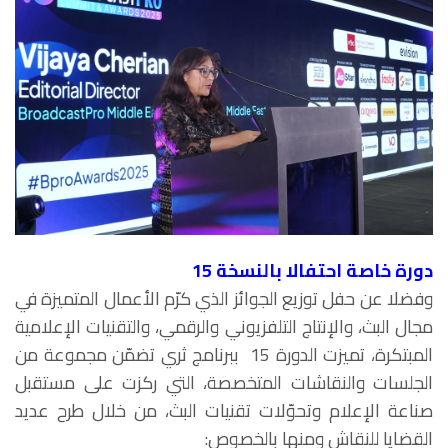
دورة خاصة احتفالا بالنسخة 15
وفضلا عن حفل توزيع الجوائز الذي كرّم الأعمال المتميزة في
مجال البث، والإنتاج التلفزيوني والرقمي، والتقنيات الإعلامية
المبتكرة، تميزت الدورة 15 ببرنامج ثري تضمّن مجموعة من
الجلسات والنقاشات المتخصصة، التي ركزت على مستقبل
صناعة الإعلام وتحوّلات تقنيات البث، من خلال طرح عديد
القضايا للنقاش ومنها بالخصوص: