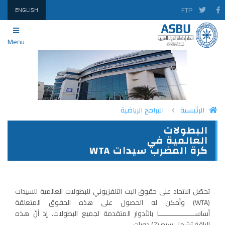
FTP
ENGLISH
Menu
الرئيسية
البرامج الرياضية
البطولات
PRINT
TWITTER
FACEBOOK
العالمية في
كرة المضرب سيدات WTA
تحصّل الاتحاد على حقوق البث التلفزيوني للبطولات العالمية للسيدات
(WTA) وأمكن له الحصول على هذه الحقوق المتعلقة
أساســــــــــــــــــا بالأدوار المتقدمة لجميع البطولات. إذ أنّ هذه
الباقة تشمل سبع (7) دورات.