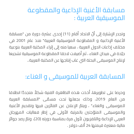
مسابقة الأغنية الإذاعية والمقطوعة
الموسيقية العربية :
وتجدر الإشارة إلى أنّ الاتحاد أقام (11) إحدى عشرة دورة من "مسابقة
الأغنية الإذاعية و المقطوعة الموسيقية العربية" منذ عام 2001 في
مختلف إذاعات الدول العربية ، سعيا منه إلى إثراء المكتبة العربية بنوعية
جيّدة في ميدان الغناء ، ثم أضيفت لاحقا المقطوعة الموسيقية تشجيعا
لإنتاج الموسيقى البحتة التي غاب إنتاجها عن المكتبة العربية..
المسابقة العربية للموسيقى و الغناء:
وحرصا على تطويرها، أخذت هذه التظاهرة الفنية شكلاً متجددًا انطلاقا
من العام 2019، وذلك بجعلها تحت مسمّى "المسابقة العربية
للموسيقى والغناء" ، ويتمّ الإعلان عن الفائزين فيها وتقديم الأغنية
والموسيقى المتوّجتين بالمرتبة الأولى في إطار فعاليات المهرجان
العربي للإذاعة والتلفزيون لأول مرة بمناسبة دورته (20)، وتمّ رصد جوائز
مالية معتبرة قيمتها 24 ألف دولار .