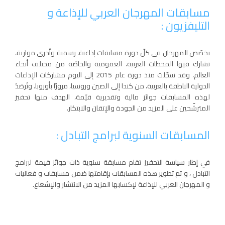
مسابقات المهرجان العربي للإذاعة و
التليفزيون :
يخصّص المهرجان في كلّ دورة مسابقات إذاعية، رسمية وأخرى موازية،
تشارك فيها المحطات العربية، العمومية والخاصّة من مختلف أنحاء
العالم، وقد سجّلت منذ دورة عام 2015 إلى اليوم مشاركات الإذاعات
الدولية الناطقة بالعربية، من كندا إلى الصين وروسيا، مرورًا بأوروبا. وتُرصَدُ
لهذه المسابقات جوائز مالية وتقديرية قيّمة، الهدف منها تحفيز
المترشّحين على المزيد من الجودة والإتقان والابتكار.
المسابقات السنوية لبرامج التبادل :
في إطار سياسة التحفيز تقام مسابقة سنوية ذات جوائز قيمة لبرامج
التبادل ، و تم تطوير هذه المسابقات بإقامتها ضمن مسابقات و فعاليات
و المهرجان العربي للإذاعة لإكسابها المزيد من الانتشار والإشعاع.