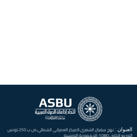
العنوان :
نهج سفيان الشعري،المركز العمراني الشمالي،ص ب 250،تونس
التوزيع الخاص 1080-الجمهورية التونسية