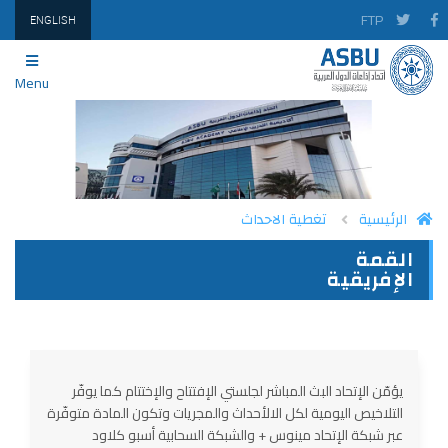
FTP
ENGLISH
Menu
الرئيسية
تغطية الاحداث
القمة
PRINT
TWITTER
FACEBOOK
الإفريقية
يؤمّن الإتحاد البث المباشر لجلستي الإفتتاح والإختتام كما يوفّر
التلاخيص اليومية لكل الالأحداث والمجريات وتكون المادة متوفّرة
عبر شبكة الإتحاد مينوس + والشبكة السحابية أسبو كلاود