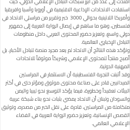
امتدت إلى عدد من أبرز شبكات التبادل الإعلامي الدولي، حيث
استفادت الاتحادات الإذاعية الاقليمية في أوروبا وآسيا وافريقيا
وأمريكا اللاتينية بحوالي 3000 خبر وتقرير من مراسلي الاتحاد في
فلسطين، وهو ما ساهم في إيصال الرواية العربية إلى جمهور
دولي واسع، وتعزيز حضور المحتوى العربي داخل منظومات
التبادل الإخباري العالمية.
وتؤكد هذه النتائج أن الاتحاد لم يعد مجرد منصة لتبادل الأخبار، بل
أصبح منتجاً للمحتوى الإعلامي وشريكاً موثوقاً للاتحادات
المهنية الدولية.
وقد أثبتت التجربة الفلسطينية أن الاستثمار في المراسلين
الميدانيين قادر على صناعة محتوى موثوق ومؤثر حتى في أكثر
البيئات تعقيداً وخطورة، فيما يؤكد التوسع نحو ليبيا واليمن
والسودان ولبنان أن الاتحاد يمضي بثبات نحو بناء شبكة عربية
متكاملة من المراسلين، قادرة على نقل الخبر من مصدره، وتوثيق
القصص الإنسانية، وتعزيز حضور الرواية العربية في الفضاء
الإعلامي العالمي.