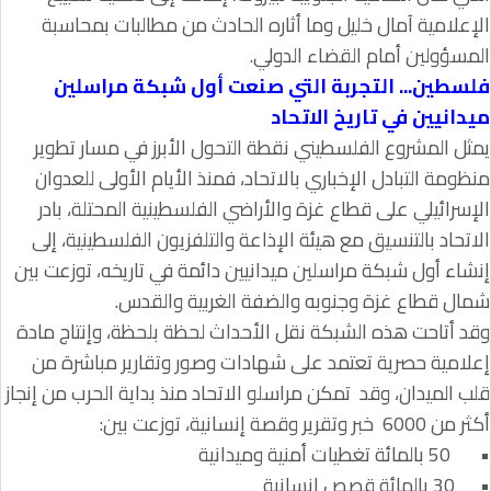
الإعلامية آمال خليل وما أثاره الحادث من مطالبات بمحاسبة
المسؤولين أمام القضاء الدولي.
فلسطين... التجربة التي صنعت أول شبكة مراسلين
ميدانيين في تاريخ الاتحاد
يمثل المشروع الفلسطيني نقطة التحول الأبرز في مسار تطوير
منظومة التبادل الإخباري بالاتحاد، فمنذ الأيام الأولى للعدوان
الإسرائيلي على قطاع غزة والأراضي الفلسطينية المحتلة، بادر
الاتحاد بالتنسيق مع هيئة الإذاعة والتلفزيون الفلسطينية، إلى
إنشاء أول شبكة مراسلين ميدانيين دائمة في تاريخه، توزعت بين
شمال قطاع غزة وجنوبه والضفة الغربية والقدس.
وقد أتاحت هذه الشبكة نقل الأحداث لحظة بلحظة، وإنتاج مادة
إعلامية حصرية تعتمد على شهادات وصور وتقارير مباشرة من
قلب الميدان، وقد تمكن مراسلو الاتحاد منذ بداية الحرب من إنجاز
أكثر من 6000 خبر وتقرير وقصة إنسانية، توزعت بين:
•
50 بالمائة تغطيات أمنية وميدانية
•
30 بالمائة قصص إنسانية