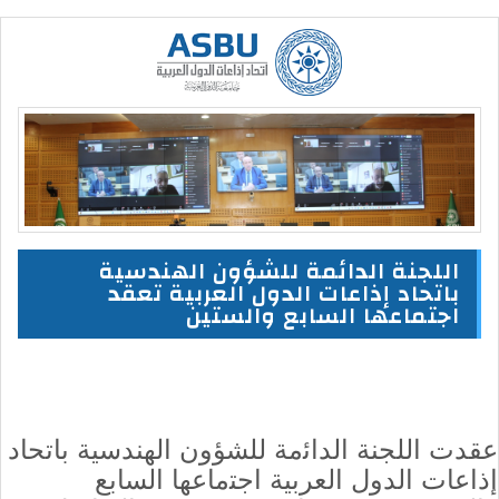
اللجنة الدائمة للشؤون الهندسية
باتحاد إذاعات الدول العربية تعقد
اجتماعها السابع والستين
عقدت اﻟﻠﺠﻨﺔ اﻟﺪاﺋمة ﻟﻠﺸﺆون اﻟﻬﻨﺪﺳﻴﺔ
باتحاد
إذاعات الدول العربية
اﺟﺘماعها اﻟﺴﺎﺑﻊ