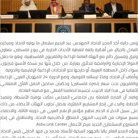
ومن جانبه أكد المدير للاتحاد المهندس عبد الرحيم سليمان ما يوليه الاتحاد ومركزه
للتبادل بالجزائر، من أهمّية بالغة لتغطية الأحداث الجارية في ربوع فلسطين، بتعاون
وثيق وتنسيق دائم مع الهيئة العامة للإذاعة والتلفزيون الفلسطينية، وهو ما جعل
الموادّ الإخبارية والبرامجية تتدفّق بغزارة، من خلال بثّها عبر شبكة الأسبو فيزيون،
سواء داخل المنطقة العربية، أو خارجها نحو الاتحادات الإذاعية الإقليمية والدولية.
وأضاف أن الاتحاد وفاءً لرسالته القومية، وضع الدورة 24 للمهرجان العربي للإذاعة
والتلفزيون تحت شعار (نصرة فلسطين) وخصّص مداخيل الحفل الفنّي الافتتاحي
لأهالينا في هذا البلد الحبيب، تجسيما لتضامننا الفعلي مع قضيته العادلة.
وافاد أن الفترة الفاصلة بين اجتماعيْ المجلس تميّزت بوفرة الأنشطة، وتنفيذ
الخطط، والبدء في إنجاز المشاريع المقرّرة، بفضل تجاوب الهيئات الأعضاء، من ذلك
على سبيل الذكر لا الحصر تنظيم مؤتمر الإعلام العربي في دورته الثالثة، والاحتفاء
بسبع سنوات من التدريب المهني المتطوّر لأكاديمية الاتحاد، والانطلاق في إنجاز
المشروع الاستثماري الجديد مركز الأعمال Asbu Link Center.
ونوّه المدير العام عاليا بالجهود السخية للأستاذ محمد بن فهد الحارثي رئيس الاتحاد
وحرصه الدؤوب على دعم مسيرة الاتحاد، كما أثنى على ما يبديه نائباه الأستاذان