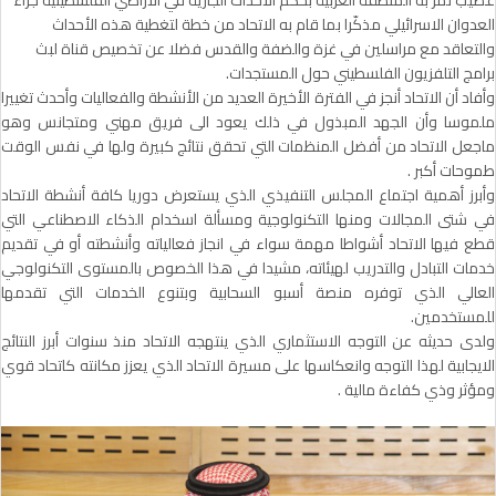
عصيب تمر به المنطقة العربية بحكم الأحداث الجارية في الأراضي الفلسطينية جرّاء
العدوان الاسرائيلي مذكّرا بما قام به الاتحاد من خطة لتغطية هذه الأحداث
والتعاقد مع مراسلين في غزة والضفة والقدس فضلا عن تخصيص قناة لبث
برامج التلفزيون الفلسطيني حول المستجدات.
وأفاد أن الاتحاد أنجز في الفترة الأخيرة العديد من الأنشطة والفعاليات وأحدث تغييرا
ملموسا وأن الجهد المبذول في ذلك يعود الى فريق مهني ومتجانس وهو
ماجعل الاتحاد من أفضل المنظمات التي تحقق نتائج كبيرة ولها في نفس الوقت
طموحات أكبر .
وأبرز أهمية اجتماع المجلس التنفيذي الذي يستعرض دوريا كافة أنشطة الاتحاد
في شتى المجالات ومنها التكنولوجية ومسألة اسخدام الذكاء الاصطناعي التي
قطع فيها الاتحاد أشواطا مهمة سواء في انجاز فعالياته وأنشطته أو في تقديم
خدمات التبادل والتدريب لهيئاته، مشيدا في هذا الخصوص بالمستوى التكنولوجي
العالي الذي توفره منصة أسبو السحابية وبتنوع الخدمات التي تقدمها
للمستخدمين.
ولدى حديثه عن التوجه الاستثماري الذي ينتهجه الاتحاد منذ سنوات أبرز النتائج
الايجابية لهذا التوجه وانعكاسها على مسيرة الاتحاد الذي يعزز مكانته كاتحاد قوي
ومؤثر وذي كفاءة مالية .