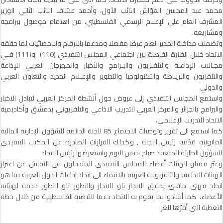
محمد عبد المحسن العوّاش النائب الأول، وأحمد عسّاف النائب الثاني الوزير
المشرف العام على الإعلام الرسمي الفلسطيني، من اهتمام موصول ببرامجه
ومشاريعه.
وتضمنت مداخلة المدير العام عرضا مفصلا ومدعما بالارقام والاحصائيات لما حققه
الاتحاد خلال الفترة الفاصلة بين اجتماعي المجلس التنفيذي (110) و(111) فـي
مجـالات الإذاعـة والتلفـزيون والبـرامج والأخبار والمهرجان العربي للإذاعة
والتلفزيون والـريـاضة والتكنولوجيا والتطوير والإعـلام الجديد والتعاون العربي
والدولي
واستمع المجلس التنفيذي إلى عروض حول أنشطة المركز العربي لتبادل الاخبار
والبرامج بالجزائر والمركز العربي للتدريب الاذاعي والتلفزيوني بدمشق وأكاديمية
الاتحاد للتدريب الإعلامي.
كما استمع الى تقرير وتوصيات الاجتماع 85 للجنة الدائمة للشؤون الإدارية المالية
القانونية قدّمه رئيس اللجنة , وكذلك القرارات الصادرة عن المكتب التنفيذي
للشؤون الطارئة المنعقد صباح نفس اليوم واستعرضها رئيس الاتحاد
وعبّر ممثلو الهيئات أعضاء المجلس التنفيذي المتدخلون في النقاش عن اعتزاز
الهيئات الاذاعية والتلفزيونية العربية بالانتماء الى اتحاد اذاعات الدول العربية بما هو
اتحاد مهني مافتئ يحقق الانجاز تلو الانجاز والتطور تلو التطور خدمة لهيئاته
الأعضاء، كما أشادوا بما يقوم به الاتحاد دعما للقضية الفلسطينية من خلال خطة
التغطية التي أقرّها للغر