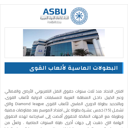
البطولات الماسية لألعاب القوى
اقتنى الاتحاد منذ ثلاث سنوات حقوق النقل التلفزيوني الأرضي والفضائي
وعبر الكيبل داخـل المنطقة العربية للمسابقات الدولية لألعاب القوى،
وبالتحديد بطولة الدوري الماسي لألعاب القوى Diamond league والتي
تشمـل (15) خمس عشـرة بطولة على امتداد الموسم بعد مفاوضات مضنية
وطويلة مع الجهات المالكة للحقوق أفضت إلى استرجاعه لهذه الحقوق
الهامة التي ذهبت إلى جهات أخرى طيلة السنوات الماضية . ولعلّ من