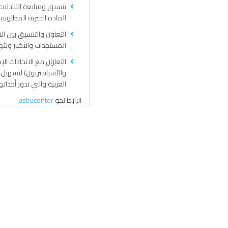
تنسيق ومتابعة التبادلات 
المادة الخبرية المطلوبة 
التعاون والتنسيق بين الا
المستجدات والأخبار وبثها عبر من
التعاون مع الاتحادات الإذ
والآسيافيزيون) لتسهيل ح
العربية والتي تدور أحدا
الرابط نحو
asbucenter