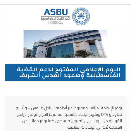
اليوم الإعلامي المفتوح لدعم القضية
الفلسطينية وصمود القدس الشريف
يوفّر الإتحاد بثا مباشرا ومفتوحا عبر أنظمته للتبادل مينوس + و أسبو
كلاود و DTV ويقوم الإتحاد بالتنسيق مع مركز الجزائر لتوفير البرامج
المُرسلة من الهيئات إلى تلفزيون فلسطين كما يوفّر حقائب عن
الفعالية تُبث إلى الإتحادات العالمية